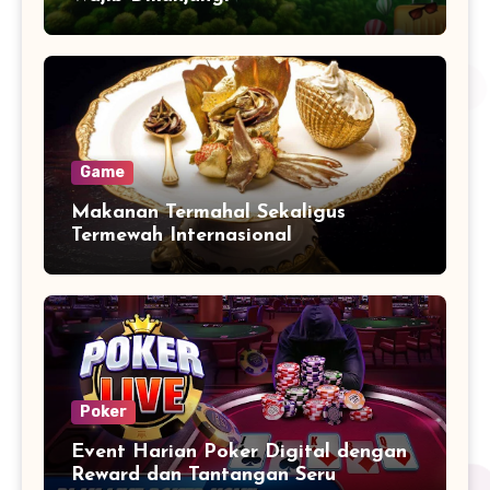
Game
Makanan Termahal Sekaligus
Termewah Internasional
Poker
Event Harian Poker Digital dengan
Reward dan Tantangan Seru