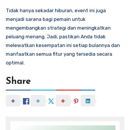
Tidak hanya sekadar hiburan, event ini juga
menjadi sarana bagi pemain untuk
mengembangkan strategi dan meningkatkan
peluang menang. Jadi, pastikan Anda tidak
melewatkan kesempatan ini setiap bulannya dan
manfaatkan semua fitur yang tersedia secara
optimal.
Share