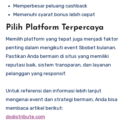
Memperbesar peluang cashback
Memenuhi syarat bonus lebih cepat
Pilih Platform Terpercaya
Memilih platform yang tepat juga menjadi faktor
penting dalam mengikuti event Sbobet bulanan.
Pastikan Anda bermain di situs yang memiliki
reputasi baik, sistem transparan, dan layanan
pelanggan yang responsif.
Untuk referensi dan informasi lebih lanjut
mengenai event dan strategi bermain, Anda bisa
membaca artikel berikut:
dodistribute.com