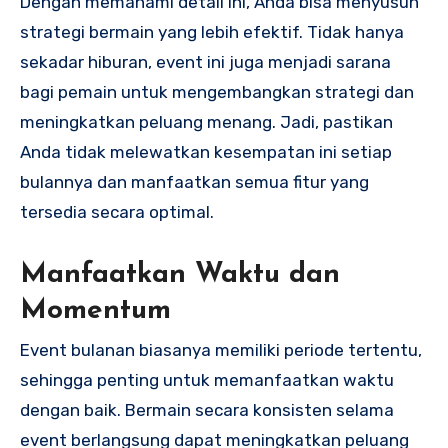
Dengan memahami detail ini, Anda bisa menyusun
strategi bermain yang lebih efektif. Tidak hanya
sekadar hiburan, event ini juga menjadi sarana
bagi pemain untuk mengembangkan strategi dan
meningkatkan peluang menang. Jadi, pastikan
Anda tidak melewatkan kesempatan ini setiap
bulannya dan manfaatkan semua fitur yang
tersedia secara optimal.
Manfaatkan Waktu dan
Momentum
Event bulanan biasanya memiliki periode tertentu,
sehingga penting untuk memanfaatkan waktu
dengan baik. Bermain secara konsisten selama
event berlangsung dapat meningkatkan peluang