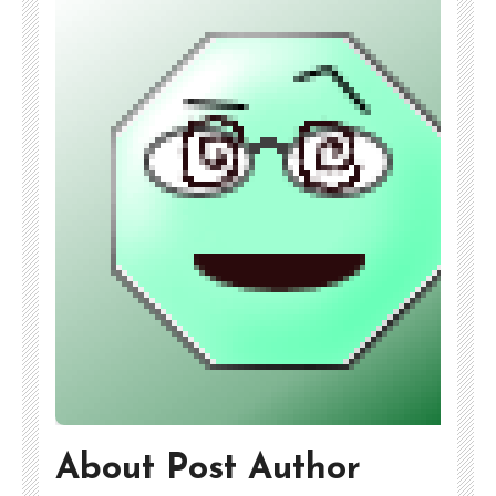
About Post Author