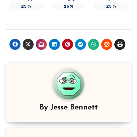
25
%
25
%
25
%
By
Jesse Bennett