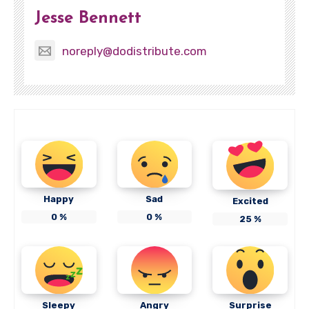
Jesse Bennett
noreply@dodistribute.com
Happy
Sad
Excited
0
%
0
%
25
%
Sleepy
Angry
Surprise