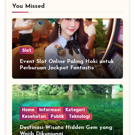
You Missed
Slot
Event Slot Online Paling Hoki untuk
Perburuan Jackpot Fantastis
Home
Informasi
Kategori
Kesehatan
Publik
Teknologi
Destinasi Wisata Hidden Gem yang
Wajib Dikunjungi