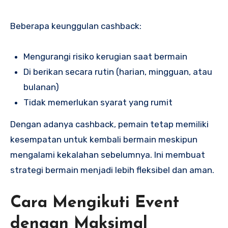
Beberapa keunggulan cashback:
Mengurangi risiko kerugian saat bermain
Di berikan secara rutin (harian, mingguan, atau
bulanan)
Tidak memerlukan syarat yang rumit
Dengan adanya cashback, pemain tetap memiliki
kesempatan untuk kembali bermain meskipun
mengalami kekalahan sebelumnya. Ini membuat
strategi bermain menjadi lebih fleksibel dan aman.
Cara Mengikuti Event
dengan Maksimal