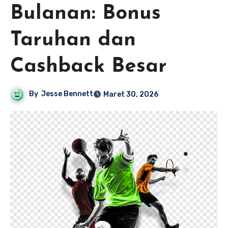
Bulanan: Bonus
Taruhan dan
Cashback Besar
By
Jesse Bennett
Maret 30, 2026