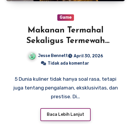
Game
Makanan Termahal
Sekaligus Termewah
Internasional
Jesse Bennett
April 30, 2026
Tidak ada komentar
5 Dunia kuliner tidak hanya soal rasa, tetapi
juga tentang pengalaman, eksklusivitas, dan
prestise. Di…
Baca Lebih Lanjut