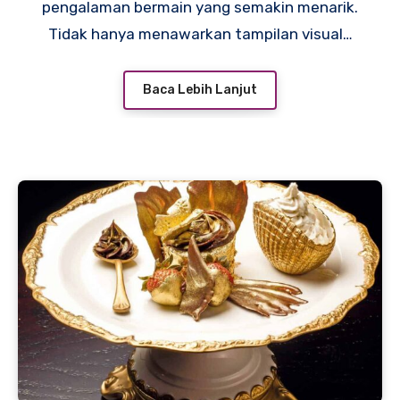
pengalaman bermain yang semakin menarik.
Tidak hanya menawarkan tampilan visual…
Baca Lebih Lanjut