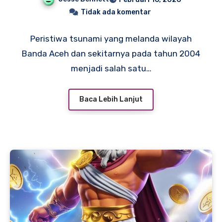
Tidak ada komentar
Peristiwa tsunami yang melanda wilayah
Banda Aceh dan sekitarnya pada tahun 2004
menjadi salah satu…
Baca Lebih Lanjut