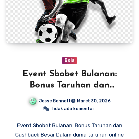
Bola
Event Sbobet Bulanan:
Bonus Taruhan dan
Cashback Besar
Jesse Bennett
Maret 30, 2026
Tidak ada komentar
Event Sbobet Bulanan: Bonus Taruhan dan
Cashback Besar Dalam dunia taruhan online