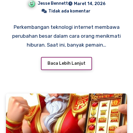
Jesse Bennett
Maret 14, 2026
Tidak ada komentar
Perkembangan teknologi internet membawa
perubahan besar dalam cara orang menikmati
hiburan. Saat ini, banyak pemain…
Baca Lebih Lanjut