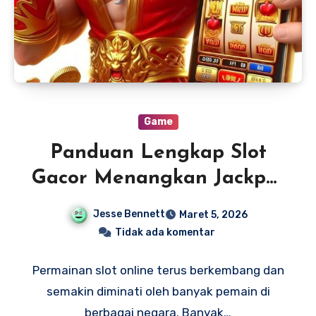
Game
Panduan Lengkap Slot
Gacor Menangkan Jackpot
Setiap Kali!
Jesse Bennett
Maret 5, 2026
Tidak ada komentar
Permainan slot online terus berkembang dan
semakin diminati oleh banyak pemain di
berbagai negara. Banyak…