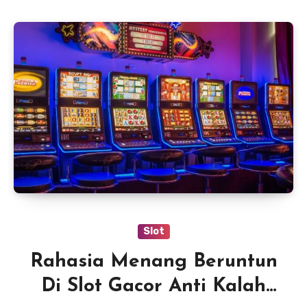
Slot
Rahasia Menang Beruntun
Di Slot Gacor Anti Kalah