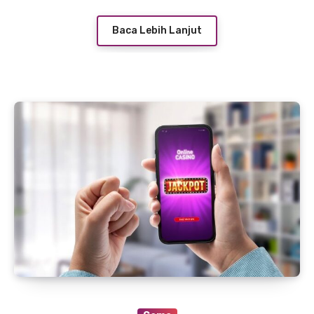
Baca Lebih Lanjut