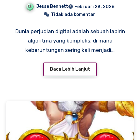
Hari Ini
Jesse Bennett
Februari 28, 2026
Tidak ada komentar
Dunia perjudian digital adalah sebuah labirin
algoritma yang kompleks, di mana
keberuntungan sering kali menjadi…
Baca Lebih Lanjut