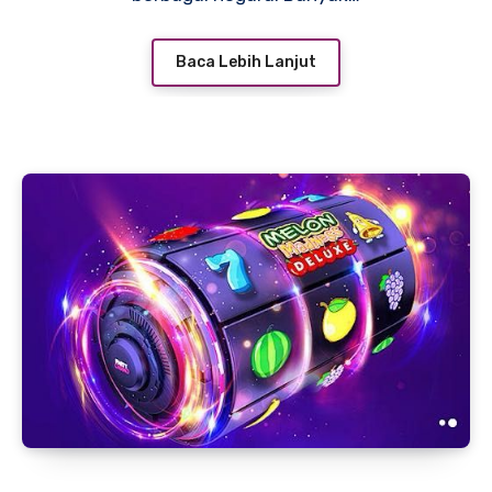
Baca Lebih Lanjut