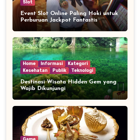
Slot
Event Slot Online Paling Hoki untuk
Perburuan Jackpot Fantastis
Home
Informasi
Kategori
Kesehatan
Publik
Teknologi
Destinasi Wisata Hidden Gem yang
Wajib Dikunjungi
Game