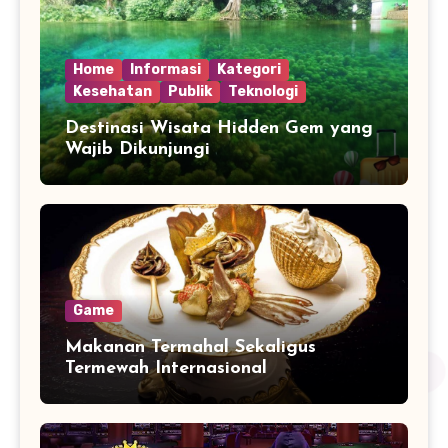
Home
Informasi
Kategori
Kesehatan
Publik
Teknologi
Destinasi Wisata Hidden Gem yang
Wajib Dikunjungi
Game
Makanan Termahal Sekaligus
Termewah Internasional