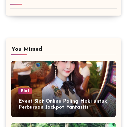
You Missed
Slot
Event Slot Online Paling Hoki untuk
Perburuan Jackpot Fantastis