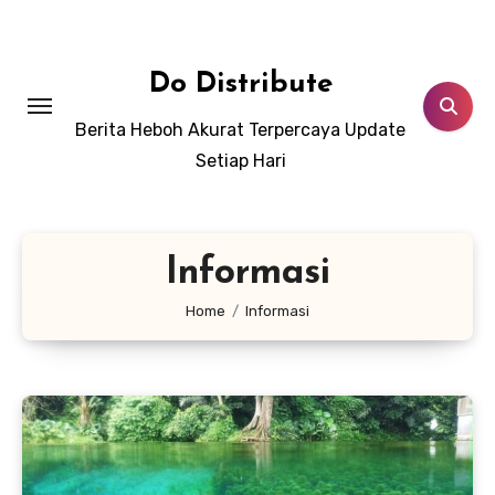
Lewati
ke
konten
Do Distribute
Berita Heboh Akurat Terpercaya Update
Setiap Hari
Informasi
Home
Informasi