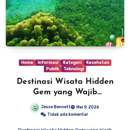
Home
Informasi
Kategori
Kesehatan
Publik
Teknologi
Destinasi Wisata Hidden
Gem yang Wajib
Dikunjungi
Jesse Bennett
Mei 9, 2026
Tidak ada komentar