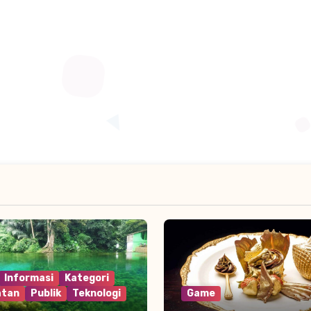
Informasi
Kategori
atan
Publik
Teknologi
Game