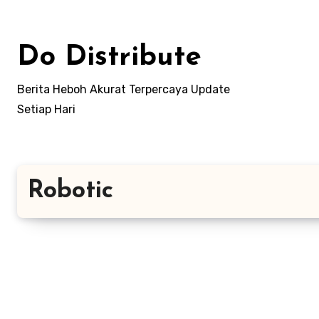
Lewati
ke
konten
Do Distribute
Berita Heboh Akurat Terpercaya Update
Setiap Hari
Robotic