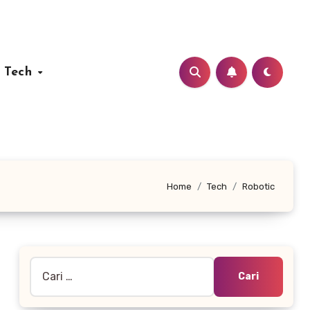
Tech
Home
Tech
Robotic
Cari
untuk: